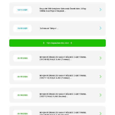
Beyşehir OSB Genişleme Sahasında Önemli Adım: 2.Etap
13/11/2025
OSB’nin Avan Projesi Onaylandı ...
15/07/2025
Zaferin adı Türkiye! ...
Tüm Duyurulara Göz Atın
BEYŞEHİR ORGANİZE SANAYİ BÖLGESİ 2 ADET PARSEL
01/07/2026
(101/49-50) İHALE İLANI (Temmuz) ...
BEYŞEHİR ORGANİZE SANAYİ BÖLGESİ 2 ADET PARSEL
01/07/2026
(105/11-12) İHALE İLANI (Temmuz) ...
BEYŞEHİR ORGANİZE SANAYİ BÖLGESİ 2 ADET PARSEL
01/06/2026
(105/11) İHALE İLANI (Haziran) ...
BEYŞEHİR ORGANİZE SANAYİ BÖLGESİ 2 ADET PARSEL
01/06/2026
(101/49-50) İHALE İLANI (Haziran) ...