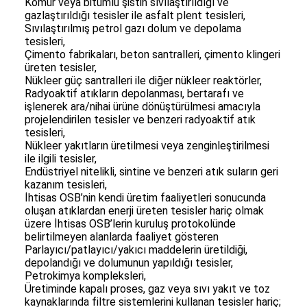
Kömür veya bitümlü şistin sıvılaştırıldığı ve
gazlaştırıldığı tesisler ile asfalt plent tesisleri,
Sıvılaştırılmış petrol gazı dolum ve depolama
tesisleri,
Çimento fabrikaları, beton santralleri, çimento klingeri
üreten tesisler,
Nükleer güç santralleri ile diğer nükleer reaktörler,
Radyoaktif atıkların depolanması, bertarafı ve
işlenerek ara/nihai ürüne dönüştürülmesi amacıyla
projelendirilen tesisler ve benzeri radyoaktif atık
tesisleri,
Nükleer yakıtların üretilmesi veya zenginleştirilmesi
ile ilgili tesisler,
Endüstriyel nitelikli, sintine ve benzeri atık suların geri
kazanım tesisleri,
İhtisas OSB’nin kendi üretim faaliyetleri sonucunda
oluşan atıklardan enerji üreten tesisler hariç olmak
üzere İhtisas OSB’lerin kuruluş protokolünde
belirtilmeyen alanlarda faaliyet gösteren
Parlayıcı/patlayıcı/yakıcı maddelerin üretildiği,
depolandığı ve dolumunun yapıldığı tesisler,
Petrokimya kompleksleri,
Üretiminde kapalı proses, gaz veya sıvı yakıt ve toz
kaynaklarında filtre sistemlerini kullanan tesisler hariç;