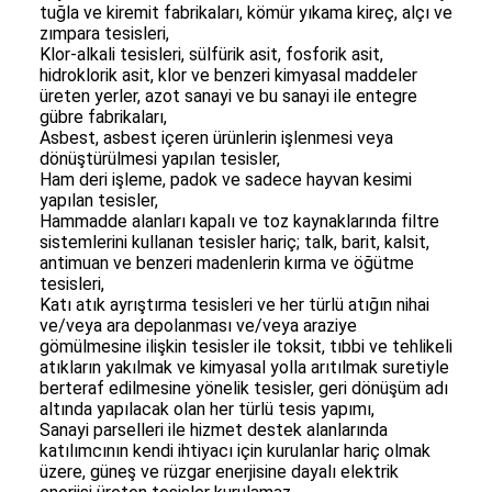
tuğla ve kiremit fabrikaları, kömür yıkama kireç, alçı ve
zımpara tesisleri,
Klor-alkali tesisleri, sülfürik asit, fosforik asit,
hidroklorik asit, klor ve benzeri kimyasal maddeler
üreten yerler, azot sanayi ve bu sanayi ile entegre
gübre fabrikaları,
Asbest, asbest içeren ürünlerin işlenmesi veya
dönüştürülmesi yapılan tesisler,
Ham deri işleme, padok ve sadece hayvan kesimi
yapılan tesisler,
Hammadde alanları kapalı ve toz kaynaklarında filtre
sistemlerini kullanan tesisler hariç; talk, barit, kalsit,
antimuan ve benzeri madenlerin kırma ve öğütme
tesisleri,
Katı atık ayrıştırma tesisleri ve her türlü atığın nihai
ve/veya ara depolanması ve/veya araziye
gömülmesine ilişkin tesisler ile toksit, tıbbi ve tehlikeli
atıkların yakılmak ve kimyasal yolla arıtılmak suretiyle
berteraf edilmesine yönelik tesisler, geri dönüşüm adı
altında yapılacak olan her türlü tesis yapımı,
Sanayi parselleri ile hizmet destek alanlarında
katılımcının kendi ihtiyacı için kurulanlar hariç olmak
üzere, güneş ve rüzgar enerjisine dayalı elektrik