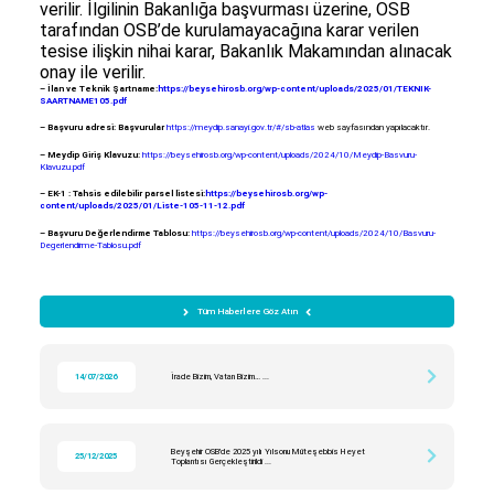
verilir. İlgilinin Bakanlığa başvurması üzerine, OSB
tarafından OSB’de kurulamayacağına karar verilen
tesise ilişkin nihai karar, Bakanlık Makamından alınacak
onay ile verilir.
– İlan ve Teknik Şartname:
https://beysehirosb.org/wp-content/uploads/2025/01/TEKNIK-
SAARTNAME105.pdf
– Başvuru adresi: Başvurular
https://meydip.sanayi.gov.tr/#/sb-atlas
web sayfasından yapılacaktır.
– Meydip Giriş Klavuzu:
https://beysehirosb.org/wp-content/uploads/2024/10/Meydip-Basvuru-
Klavuzu.pdf
– EK-1 : Tahsis edilebilir parsel listesi:
https://beysehirosb.org/wp-
content/uploads/2025/01/Liste-105-11-12.pdf
– Başvuru Değerlendirme Tablosu:
https://beysehirosb.org/wp-content/uploads/2024/10/Basvuru-
Degerlendirme-Tablosu.pdf
Tüm Haberlere Göz Atın
14/07/2026
İrade Bizim, Vatan Bizim… ...
Beyşehir OSB’de 2025 yılı Yılsonu Müteşebbis Heyet
25/12/2025
Toplantısı Gerçekleştirildi ...