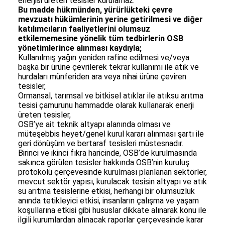
enerjisi üreten tesisler kurulamaz.
Bu madde hükmünden, yürürlükteki çevre
mevzuatı hükümlerinin yerine getirilmesi ve diğer
katılımcıların faaliyetlerini olumsuz
etkilememesine yönelik tüm tedbirlerin OSB
yönetimlerince alınması kaydıyla;
Kullanılmış yağın yeniden rafine edilmesi ve/veya
başka bir ürüne çevrilerek tekrar kullanımı ile atık ve
hurdaları münferiden ara veya nihai ürüne çeviren
tesisler,
Ormansal, tarımsal ve bitkisel atıklar ile atıksu arıtma
tesisi çamurunu hammadde olarak kullanarak enerji
üreten tesisler,
OSB’ye ait teknik altyapı alanında olması ve
müteşebbis heyet/genel kurul kararı alınması şartı ile
geri dönüşüm ve bertaraf tesisleri müstesnadır.
Birinci ve ikinci fıkra haricinde, OSB’de kurulmasında
sakınca görülen tesisler hakkında OSB’nin kuruluş
protokolü çerçevesinde kurulması planlanan sektörler,
mevcut sektör yapısı, kurulacak tesisin altyapı ve atık
su arıtma tesislerine etkisi, herhangi bir olumsuzluk
anında tetikleyici etkisi, insanların çalışma ve yaşam
koşullarına etkisi gibi hususlar dikkate alınarak konu ile
ilgili kurumlardan alınacak raporlar çerçevesinde karar