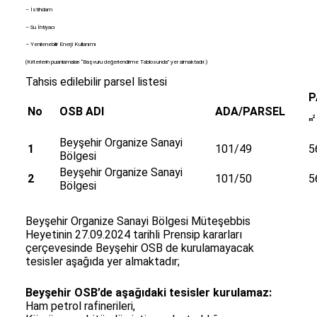
– İstihdam
– Su İhtiyacı
– Yenilenebilir Enerji Kullanımı
(Kriterlerin puanlamaları “Başvuru değerlendirme Tablosunda” yer almaktadır.)
Tahsis edilebilir parsel listesi
P
No
OSB ADI
ADA/PARSEL
2
m
Beyşehir Organize Sanayi
1
101/49
5
Bölgesi
Beyşehir Organize Sanayi
2
101/50
5
Bölgesi
Beyşehir Organize Sanayi Bölgesi Müteşebbis
Heyetinin 27.09.2024 tarihli Prensip kararları
çerçevesinde Beyşehir OSB de kurulamayacak
tesisler aşağıda yer almaktadır;
Beyşehir OSB’de aşağıdaki tesisler kurulamaz:
Ham petrol rafinerileri,