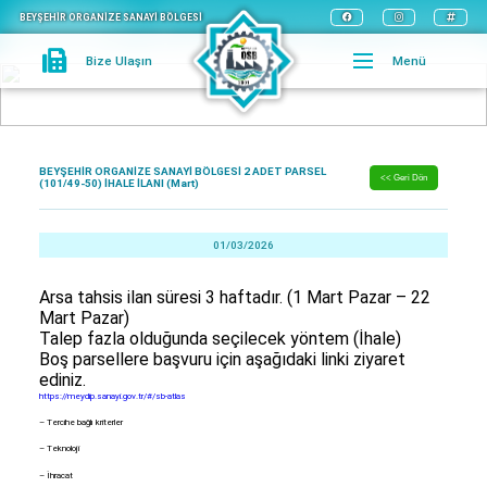
BEYŞEHİR ORGANİZE SANAYİ BÖLGESİ
Bize Ulaşın
Menü
DUYURULAR
BEYŞEHİR ORGANİZE SANAYİ BÖLGESİ 2 ADET PARSEL
<< Geri Dön
(101/49-50) İHALE İLANI (Mart)
01/03/2026
Arsa tahsis ilan süresi 3 haftadır. (1 Mart Pazar – 22
Mart Pazar)
Talep fazla olduğunda seçilecek yöntem (İhale)
Boş parsellere başvuru için aşağıdaki linki ziyaret
ediniz.
https://meydip.sanayi.gov.tr/#/sb-atlas
– Tercihe bağlı kriterler
– Teknoloji
– İhracat