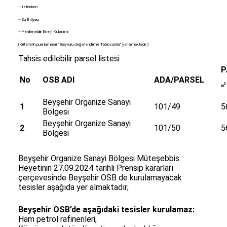
– İstihdam
– Su İhtiyacı
– Yenilenebilir Enerji Kullanımı
(Kriterlerin puanlamaları “Başvuru değerlendirme Tablosunda” yer almaktadır.)
Tahsis edilebilir parsel listesi
P
No
OSB ADI
ADA/PARSEL
2
m
Beyşehir Organize Sanayi
1
101/49
5
Bölgesi
Beyşehir Organize Sanayi
2
101/50
5
Bölgesi
Beyşehir Organize Sanayi Bölgesi Müteşebbis
Heyetinin 27.09.2024 tarihli Prensip kararları
çerçevesinde Beyşehir OSB de kurulamayacak
tesisler aşağıda yer almaktadır;
Beyşehir OSB’de aşağıdaki tesisler kurulamaz:
Ham petrol rafinerileri,