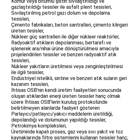
Kömür veya bitümlü şistin sıvılaştırıldığı ve
gazlaştırıldığı tesisler ile asfalt plent tesisleri,
Sıvılaştırılmış petrol gazı dolum ve depolama
tesisleri,
Çimento fabrikaları, beton santralleri, çimento klingeri
üreten tesisler,
Nükleer güç santralleri ile diğer nükleer reaktörler,
Radyoaktif atıkların depolanması, bertarafı ve
işlenerek ara/nihai ürüne dönüştürülmesi amacıyla
projelendirilen tesisler ve benzeri radyoaktif atık
tesisleri,
Nükleer yakıtların üretilmesi veya zenginleştirilmesi
ile ilgili tesisler,
Endüstriyel nitelikli, sintine ve benzeri atık suların geri
kazanım tesisleri,
İhtisas OSB’nin kendi üretim faaliyetleri sonucunda
oluşan atıklardan enerji üreten tesisler hariç olmak
üzere İhtisas OSB’lerin kuruluş protokolünde
belirtilmeyen alanlarda faaliyet gösteren
Parlayıcı/patlayıcı/yakıcı maddelerin üretildiği,
depolandığı ve dolumunun yapıldığı tesisler,
Petrokimya kompleksleri,
Üretiminde kapalı proses, gaz veya sıvı yakıt ve toz
kaynaklarında filtre sistemlerini kullanan tesisler hariç;