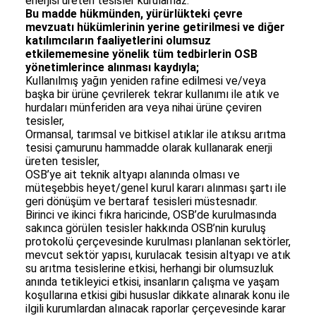
enerjisi üreten tesisler kurulamaz.
Bu madde hükmünden, yürürlükteki çevre
mevzuatı hükümlerinin yerine getirilmesi ve diğer
katılımcıların faaliyetlerini olumsuz
etkilememesine yönelik tüm tedbirlerin OSB
yönetimlerince alınması kaydıyla;
Kullanılmış yağın yeniden rafine edilmesi ve/veya
başka bir ürüne çevrilerek tekrar kullanımı ile atık ve
hurdaları münferiden ara veya nihai ürüne çeviren
tesisler,
Ormansal, tarımsal ve bitkisel atıklar ile atıksu arıtma
tesisi çamurunu hammadde olarak kullanarak enerji
üreten tesisler,
OSB’ye ait teknik altyapı alanında olması ve
müteşebbis heyet/genel kurul kararı alınması şartı ile
geri dönüşüm ve bertaraf tesisleri müstesnadır.
Birinci ve ikinci fıkra haricinde, OSB’de kurulmasında
sakınca görülen tesisler hakkında OSB’nin kuruluş
protokolü çerçevesinde kurulması planlanan sektörler,
mevcut sektör yapısı, kurulacak tesisin altyapı ve atık
su arıtma tesislerine etkisi, herhangi bir olumsuzluk
anında tetikleyici etkisi, insanların çalışma ve yaşam
koşullarına etkisi gibi hususlar dikkate alınarak konu ile
ilgili kurumlardan alınacak raporlar çerçevesinde karar