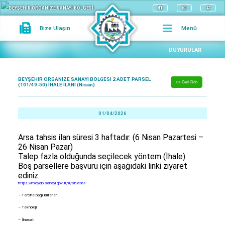
BEYŞEHİR ORGANİZE SANAYİ BÖLGESİ
Bize Ulaşın
Menü
DUYURULAR
BEYŞEHİR ORGANİZE SANAYİ BÖLGESİ 2 ADET PARSEL
<< Geri Dön
(101/49-50) İHALE İLANI (Nisan)
01/04/2026
Arsa tahsis ilan süresi 3 haftadır. (6 Nisan Pazartesi –
26 Nisan Pazar)
Talep fazla olduğunda seçilecek yöntem (İhale)
Boş parsellere başvuru için aşağıdaki linki ziyaret
ediniz.
https://meydip.sanayi.gov.tr/#/sb-atlas
– Tercihe bağlı kriterler
– Teknoloji
– İhracat