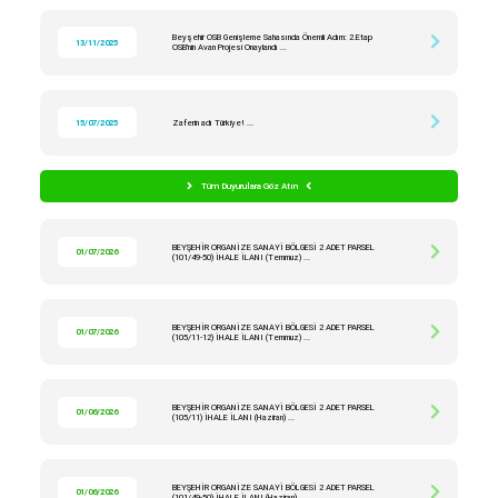
Beyşehir OSB Genişleme Sahasında Önemli Adım: 2.Etap
13/11/2025
OSB’nin Avan Projesi Onaylandı ...
15/07/2025
Zaferin adı Türkiye! ...
Tüm Duyurulara Göz Atın
BEYŞEHİR ORGANİZE SANAYİ BÖLGESİ 2 ADET PARSEL
01/07/2026
(101/49-50) İHALE İLANI (Temmuz) ...
BEYŞEHİR ORGANİZE SANAYİ BÖLGESİ 2 ADET PARSEL
01/07/2026
(105/11-12) İHALE İLANI (Temmuz) ...
BEYŞEHİR ORGANİZE SANAYİ BÖLGESİ 2 ADET PARSEL
01/06/2026
(105/11) İHALE İLANI (Haziran) ...
BEYŞEHİR ORGANİZE SANAYİ BÖLGESİ 2 ADET PARSEL
01/06/2026
(101/49-50) İHALE İLANI (Haziran) ...