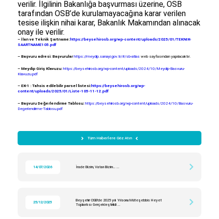
verilir. İlgilinin Bakanlığa başvurması üzerine, OSB
tarafından OSB’de kurulamayacağına karar verilen
tesise ilişkin nihai karar, Bakanlık Makamından alınacak
onay ile verilir.
– İlan ve Teknik Şartname:
https://beysehirosb.org/wp-content/uploads/2025/01/TEKNIK-
SAARTNAME105.pdf
– Başvuru adresi: Başvurular
https://meydip.sanayi.gov.tr/#/sb-atlas
web sayfasından yapılacaktır.
– Meydip Giriş Klavuzu:
https://beysehirosb.org/wp-content/uploads/2024/10/Meydip-Basvuru-
Klavuzu.pdf
– EK-1 : Tahsis edilebilir parsel listesi:
https://beysehirosb.org/wp-
content/uploads/2025/01/Liste-105-11-12.pdf
– Başvuru Değerlendirme Tablosu:
https://beysehirosb.org/wp-content/uploads/2024/10/Basvuru-
Degerlendirme-Tablosu.pdf
Tüm Haberlere Göz Atın
14/07/2026
İrade Bizim, Vatan Bizim… ...
Beyşehir OSB’de 2025 yılı Yılsonu Müteşebbis Heyet
25/12/2025
Toplantısı Gerçekleştirildi ...