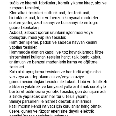
tuğla ve kiremit fabrikaları, kömür yıkama kireç, alçı ve
zımpara tesisleri,
Klor-alkali tesisleri, sülfürik asit, fosforik asit,
hidroklorik asit, klor ve benzeri kimyasal maddeler
üreten yerler, azot sanayi ve bu sanayi ile entegre
gübre fabrikaları,
Asbest, asbest içeren ürünlerin işlenmesi veya
dönüştürülmesi yapılan tesisler,
Ham deri işleme, padok ve sadece hayvan kesimi
yapılan tesisler,
Hammadde alanları kapalı ve toz kaynaklarında filtre
sistemlerini kullanan tesisler hariç; talk, barit, kalsit,
antimuan ve benzeri madenlerin kırma ve öğütme
tesisleri,
Katı atık ayrıştırma tesisleri ve her türlü atığın nihai
ve/veya ara depolanması ve/veya araziye
gömülmesine ilişkin tesisler ile toksit, tıbbi ve tehlikeli
atıkların yakılmak ve kimyasal yolla arıtılmak suretiyle
berteraf edilmesine yönelik tesisler, geri dönüşüm adı
altında yapılacak olan her türlü tesis yapımı,
Sanayi parselleri ile hizmet destek alanlarında
katılımcının kendi ihtiyacı için kurulanlar hariç olmak
üzere, güneş ve rüzgar enerjisine dayalı elektrik