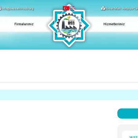
info@beysehirosb.org
Evsat Mah. Antalya Ca
Firmalarımız
Hizmetlerimiz
Menü
14/07