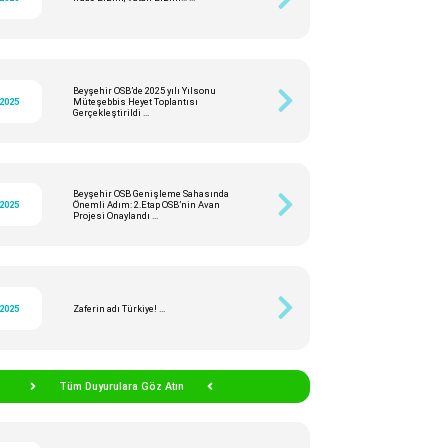
Beyşehir OSB’de 2025 yılı Yılsonu
/2025
Müteşebbis Heyet Toplantısı
Gerçekleştirildi ...
Beyşehir OSB Genişleme Sahasında
/2025
Önemli Adım: 2.Etap OSB’nin Avan
Projesi Onaylandı ...
/2025
Zaferin adı Türkiye! ...
Tüm Duyurulara Göz Atın