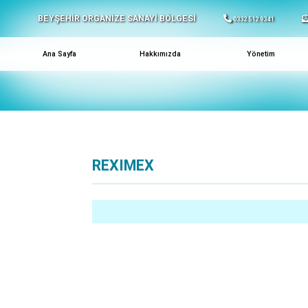
BEYŞEHİR ORGANİZE SANAYİ BÖLGESİ
0332 512 9341
Ana Sayfa
Hakkımızda
Yönetim
REXIMEX