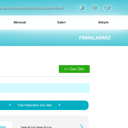
d. Belediye İş Merkezi No:2/202 Beyşehir/KONYA
Mevzuat
Galeri
İletişim
FIRMALARIMIZ
<< Geri Dön
Tüm Haberlere Göz Atın
/2026
İrade Bizim, Vatan Bizim… ...