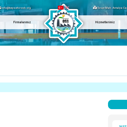
info@beysehirosb.org
Evsat Mah. Antalya Ca
Firmalarımız
Hizmetlerimiz
Menü
14/07