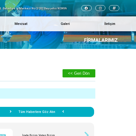
d. Belediye İş Merkezi No:2/202 Beyşehir/KONYA
Mevzuat
Galeri
İletişim
FIRMALARIMIZ
<< Geri Dön
Tüm Haberlere Göz Atın
/2026
İrade Bizim, Vatan Bizim… ...