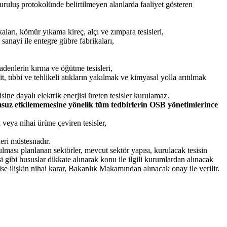
kuruluş protokolünde belirtilmeyen alanlarda faaliyet gösteren
kaları, kömür yıkama kireç, alçı ve zımpara tesisleri,
u sanayi ile entegre gübre fabrikaları,
madenlerin kırma ve öğütme tesisleri,
it, tıbbi ve tehlikeli atıkların yakılmak ve kimyasal yolla arıtılmak
sine dayalı elektrik enerjisi üreten tesisler kurulamaz.
msuz etkilememesine yönelik tüm tedbirlerin OSB yönetimlerince
 veya nihai ürüne çeviren tesisler,
leri müstesnadır.
ması planlanan sektörler, mevcut sektör yapısı, kurulacak tesisin
isi gibi hususlar dikkate alınarak konu ile ilgili kurumlardan alınacak
e ilişkin nihai karar, Bakanlık Makamından alınacak onay ile verilir.