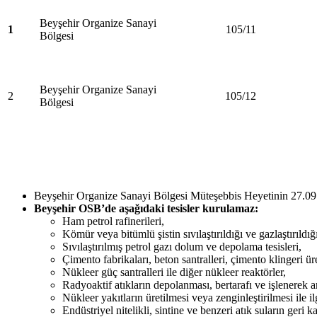
Beyşehir Organize Sanayi
1
105/11
Bölgesi
Beyşehir Organize Sanayi
2
105/12
Bölgesi
Beyşehir Organize Sanayi Bölgesi Müteşebbis Heyetinin 27.09.2
Beyşehir OSB’de aşağıdaki tesisler kurulamaz:
Ham petrol rafinerileri,
Kömür veya bitümlü şistin sıvılaştırıldığı ve gazlaştırıldığı t
Sıvılaştırılmış petrol gazı dolum ve depolama tesisleri,
Çimento fabrikaları, beton santralleri, çimento klingeri üre
Nükleer güç santralleri ile diğer nükleer reaktörler,
Radyoaktif atıkların depolanması, bertarafı ve işlenerek ar
Nükleer yakıtların üretilmesi veya zenginleştirilmesi ile ilgi
Endüstriyel nitelikli, sintine ve benzeri atık suların geri k