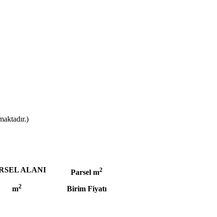
maktadır.)
RSEL ALANI
2
Parsel m
2
m
Birim Fiyatı