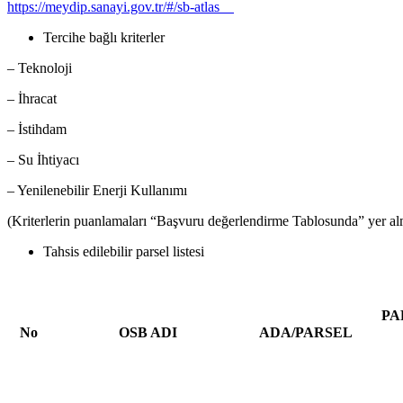
https://meydip.sanayi.gov.tr/#/sb-atlas
Tercihe bağlı kriterler
– Teknoloji
– İhracat
– İstihdam
– Su İhtiyacı
– Yenilenebilir Enerji Kullanımı
(Kriterlerin puanlamaları “Başvuru değerlendirme Tablosunda” yer al
Tahsis edilebilir parsel listesi
PA
No
OSB ADI
ADA/PARSEL