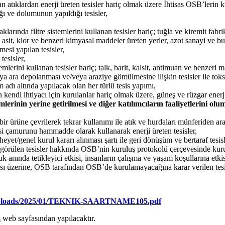
n atıklardan enerji üreten tesisler hariç olmak üzere İhtisas OSB’lerin 
ığı ve dolumunun yapıldığı tesisler,
larında filtre sistemlerini kullanan tesisler hariç; tuğla ve kiremit fabri
orik asit, klor ve benzeri kimyasal maddeler üreten yerler, azot sanayi ve b
esi yapılan tesisler,
esisler,
lerini kullanan tesisler hariç; talk, barit, kalsit, antimuan ve benzeri 
veya ara depolanması ve/veya araziye gömülmesine ilişkin tesisler ile toks
m adı altında yapılacak olan her türlü tesis yapımı,
n kendi ihtiyacı için kurulanlar hariç olmak üzere, güneş ve rüzgar enerji
nin yerine getirilmesi ve diğer katılımcıların faaliyetlerini olu
r ürüne çevrilerek tekrar kullanımı ile atık ve hurdaları münferiden ara
esisi çamurunu hammadde olarak kullanarak enerji üreten tesisler,
yet/genel kurul kararı alınması şartı ile geri dönüşüm ve bertaraf tesis
görülen tesisler hakkında OSB’nin kuruluş protokolü çerçevesinde kurul
luk anında tetikleyici etkisi, insanların çalışma ve yaşam koşullarına etk
ması üzerine, OSB tarafından OSB’de kurulamayacağına karar verilen tesis
nt/uploads/2025/01/TEKNIK-SAARTNAME105.pdf
s
web sayfasından yapılacaktır.