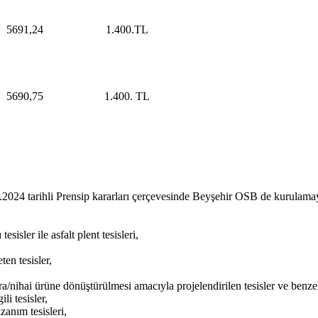
5691,24
1.400.TL
5690,75
1.400. TL
024 tarihli Prensip kararları çerçevesinde Beyşehir OSB de kurulamaya
esisler ile asfalt plent tesisleri,
ten tesisler,
a/nihai ürüne dönüştürülmesi amacıyla projelendirilen tesisler ve benzeri
li tesisler,
azanım tesisleri,