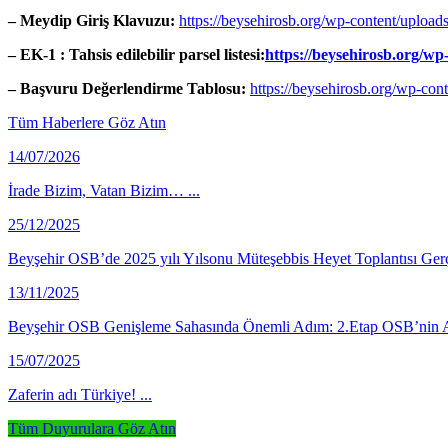
– Meydip Giriş Klavuzu:
https://beysehirosb.org/wp-content/uplo
– EK-1 : Tahsis edilebilir parsel listesi:
https://beysehirosb.org/wp
– Başvuru Değerlendirme Tablosu:
https://beysehirosb.org/wp-co
Tüm Haberlere Göz Atın
14/07/2026
İrade Bizim, Vatan Bizim… ...
25/12/2025
Beyşehir OSB’de 2025 yılı Yılsonu Müteşebbis Heyet Toplantısı Gerçek
13/11/2025
Beyşehir OSB Genişleme Sahasında Önemli Adım: 2.Etap OSB’nin Av
15/07/2025
Zaferin adı Türkiye! ...
Tüm Duyurulara Göz Atın