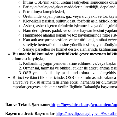
İhtisas OSB’nin kendi üretim faaliyetleri sonucunda oluşa
Parlayıcı/patlayıcı/yakıcı maddelerin üretildiği, depoland
Petrokimya kompleksleri,
Üretiminde kapalı proses, gaz veya sıvı yakıt ve toz kaynak
Klor-alkali tesisleri, sülfürik asit, fosforik asit, hidrokl
Asbest, asbest içeren ürünlerin işlenmesi veya dönüştürülm
Ham deri işleme, padok ve sadece hayvan kesimi yapılan t
Hammadde alanları kapalı ve toz kaynaklarında filtre sistem
Katı atık ayrıştırma tesisleri ve her türlü atığın nihai ve/
suretiyle berteraf edilmesine yönelik tesisler, geri dönüşü
Sanayi parselleri ile hizmet destek alanlarında katılımcını
Bu madde hükmünden, yürürlükteki çevre mevzuatı hükümleri
alınması kaydıyla;
Kullanılmış yağın yeniden rafine edilmesi ve/veya başka bi
Ormansal, tarımsal ve bitkisel atıklar ile atıksu arıtma t
OSB’ye ait teknik altyapı alanında olması ve müteşebbis he
Birinci ve ikinci fıkra haricinde, OSB’de kurulmasında sakınca 
altyapı ve atık su arıtma tesislerine etkisi, herhangi bir olumsuz
raporlar çerçevesinde karar verilir. İlgilinin Bakanlığa başvur
– İlan ve Teknik Şartname:
https://beysehirosb.org/wp-conte
– Başvuru adresi: Başvurular
https://meydip.sanayi.gov.tr/#/sb-atla