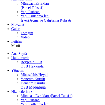
Müracaat Evrakları
(Parsel Tahsisi)
Yapı Ruhsatı
Yapı Kullanma İzni
İşyeri Açma ve Çalıştırma Ruhsatı
Mevzuat
Galeri
Fotoğraf
Video
İletişim
Menü
Ana Sayfa
Hakkımızda
Beyşehir OSB
OSB Hakkında
Yönetim
Müteşebbis Heyeti
Yönetim Kurulu
Denetim Kurulu
OSB Müdürlüğü
Hizmetlerimiz
Müracaat Evrakları (Parsel Tahsisi)
Yapı Ruhsatı
Yapı Kullanma İzni