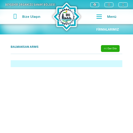
BEYŞEHİR ORGANİZE SANAYİ BÖLGESİ
Bize Ulaşın
Menü
FIRMALARIMIZ
BALMAKSAN ARMS
<< Geri Dön