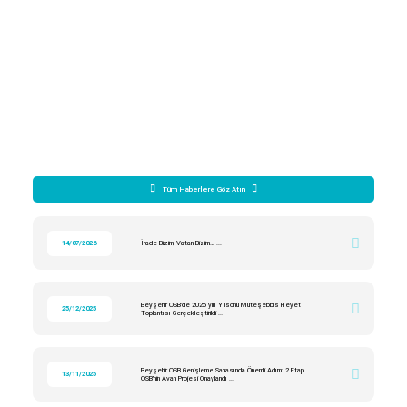
Tüm Haberlere Göz Atın
14/07/2026
İrade Bizim, Vatan Bizim… ...
Beyşehir OSB’de 2025 yılı Yılsonu Müteşebbis Heyet
25/12/2025
Toplantısı Gerçekleştirildi ...
Beyşehir OSB Genişleme Sahasında Önemli Adım: 2.Etap
13/11/2025
OSB’nin Avan Projesi Onaylandı ...