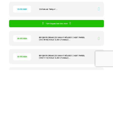
15/07/2025
Zaferin adı Türkiye! ...
Tüm Duyurulara Göz Atın
BEYŞEHİR ORGANİZE SANAYİ BÖLGESİ 2 ADET PARSEL
01/07/2026
(101/49-50) İHALE İLANI (Temmuz) ...
BEYŞEHİR ORGANİZE SANAYİ BÖLGESİ 2 ADET PARSEL
01/07/2026
(105/11-12) İHALE İLANI (Temmuz) ...
BEYŞEHİR ORGANİZE SANAYİ BÖLGESİ 2 ADET PARSEL
01/06/2026
(105/11) İHALE İLANI (Haziran) ...
BEYŞEHİR ORGANİZE SANAYİ BÖLGESİ 2 ADET PARSEL
01/06/2026
(101/49-50) İHALE İLANI (Haziran) ...